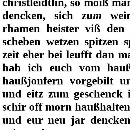
christleidtlin, so moiß m
dencken, sich zu
m
wein
rhamen heister viß den 
scheben wetzen spitzen s
zeit eher bei leufft dan m
hab ich euch vom hauß
haußjonfern vorgebilt 
und eitz zum geschenck 
schir off morn haußhalte
und eur neu jar dencke