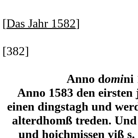
[
Das Jahr 1582
]
[382]
Anno d
omi
ni
Anno 1583 den eirsten
einen dingstagh und werd
alterdhomß treden. Und 
und hoichmissen viß s.