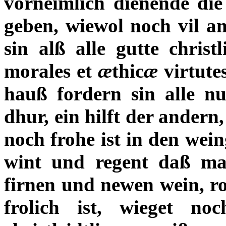
vorneimlich dienende die
geben, wiewol noch vil a
sin alß alle gutte christ
morales et
æ
thic
æ
virtute
hauß fordern sin alle n
dhur, ein hilft der andern
noch frohe ist in den wein
wint und regent daß ma
firnen und newen wein, ro
frolich ist, wieget n