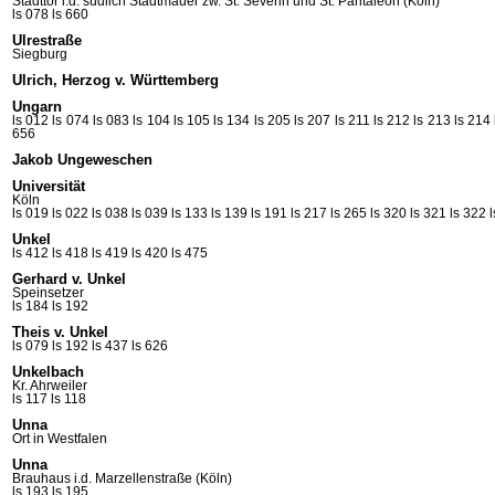
Stadttor i.d. südlich Stadtmauer zw. St. Severin und St. Pantaleon (Köln)
ls 078
ls 660
Ulrestraße
Siegburg
Ulrich, Herzog v. Württemberg
Ungarn
ls 012
ls 074
ls 083
ls 104
ls 105
ls 134
ls 205
ls 207
ls 211
ls 212
ls 213
ls 214
656
Jakob Ungeweschen
Universität
Köln
ls 019
ls 022
ls 038
ls 039
ls 133
ls 139
ls 191
ls 217
ls 265
ls 320
ls 321
ls 322
Unkel
ls 412
ls 418
ls 419
ls 420
ls 475
Gerhard v. Unkel
Speinsetzer
ls 184
ls 192
Theis v. Unkel
ls 079
ls 192
ls 437
ls 626
Unkelbach
Kr. Ahrweiler
ls 117
ls 118
Unna
Ort in Westfalen
Unna
Brauhaus i.d. Marzellenstraße (Köln)
ls 193
ls 195