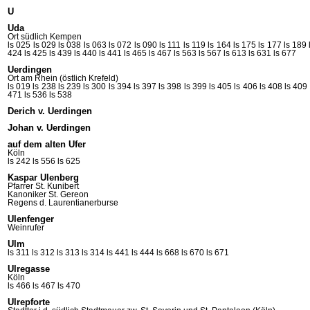
U
Uda
Ort südlich Kempen
ls 025
ls 029
ls 038
ls 063
ls 072
ls 090
ls 111
ls 119
ls 164
ls 175
ls 177
ls 189
424
ls 425
ls 439
ls 440
ls 441
ls 465
ls 467
ls 563
ls 567
ls 613
ls 631
ls 677
Uerdingen
Ort am Rhein (östlich Krefeld)
ls 019
ls 238
ls 239
ls 300
ls 394
ls 397
ls 398
ls 399
ls 405
ls 406
ls 408
ls 409
471
ls 536
ls 538
Derich v. Uerdingen
Johan v. Uerdingen
auf dem alten Ufer
Köln
ls 242
ls 556
ls 625
Kaspar Ulenberg
Pfarrer St.
Kunibert
Kanoniker St.
Gereon
Regens d.
Laurentianerburse
Ulenfenger
Weinrufer
Ulm
ls 311
ls 312
ls 313
ls 314
ls 441
ls 444
ls 668
ls 670
ls 671
Ulregasse
Köln
ls 466
ls 467
ls 470
Ulrepforte