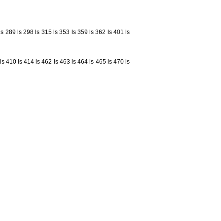
ls 289
ls 298
ls 315
ls 353
ls 359
ls 362
ls 401
ls
ls 410
ls 414
ls 462
ls 463
ls 464
ls 465
ls 470
ls