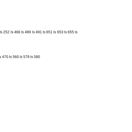
ls 252
ls 466
ls 489
ls 491
ls 651
ls 653
ls 655
ls
ls 470
ls 560
ls 579
ls 580