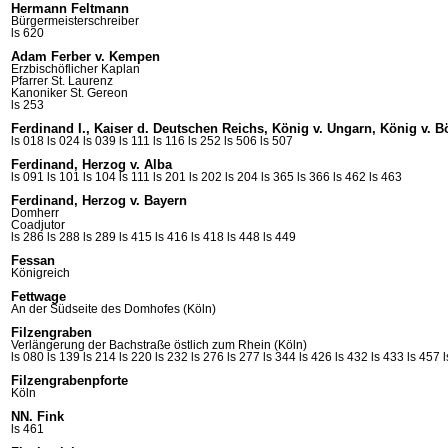
Hermann Feltmann
Bürgermeisterschreiber
ls 620
Adam Ferber v. Kempen
Erzbischöflicher Kaplan
Pfarrer St.
Laurenz
Kanoniker St.
Gereon
ls 253
Ferdinand I., Kaiser d. Deutschen Reichs, König v. Ungarn, König v. 
ls 018
ls 024
ls 039
ls 111
ls 116
ls 252
ls 506
ls 507
Ferdinand, Herzog v. Alba
ls 091
ls 101
ls 104
ls 111
ls 201
ls 202
ls 204
ls 365
ls 366
ls 462
ls 463
Ferdinand, Herzog v. Bayern
Domherr
Coadjutor
ls 286
ls 288
ls 289
ls 415
ls 416
ls 418
ls 448
ls 449
Fessan
Königreich
Fettwage
An der Südseite des Domhofes (Köln)
Filzengraben
Verlängerung der
Bachstraße
östlich zum Rhein (Köln)
ls 080
ls 139
ls 214
ls 220
ls 232
ls 276
ls 277
ls 344
ls 426
ls 432
ls 433
ls 457
Filzengrabenpforte
Köln
NN. Fink
ls 461