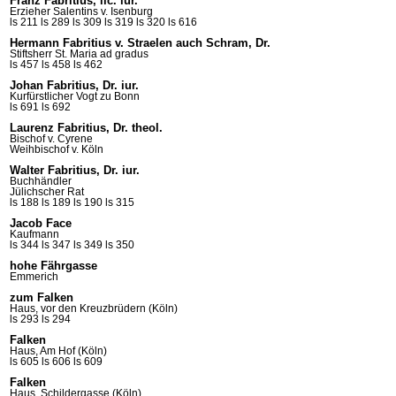
Franz Fabritius, lic. iur.
Erzieher Salentins v.
Isenburg
ls 211
ls 289
ls 309
ls 319
ls 320
ls 616
Hermann Fabritius v. Straelen auch Schram, Dr.
Stiftsherr St. Maria ad
gradus
ls 457
ls 458
ls 462
Johan Fabritius, Dr. iur.
Kurfürstlicher Vogt zu Bonn
ls 691
ls 692
Laurenz Fabritius, Dr. theol.
Bischof v. Cyrene
Weihbischof v. Köln
Walter Fabritius, Dr. iur.
Buchhändler
Jülichscher Rat
ls 188
ls 189
ls 190
ls 315
Jacob Face
Kaufmann
ls 344
ls 347
ls 349
ls 350
hohe Fährgasse
Emmerich
zum Falken
Haus, vor den Kreuzbrüdern (Köln)
ls 293
ls 294
Falken
Haus, Am Hof (Köln)
ls 605
ls 606
ls 609
Falken
Haus, Schildergasse (Köln)