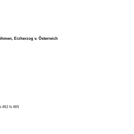
Böhmen, Erzherzog v. Österreich
ls 462
ls 465