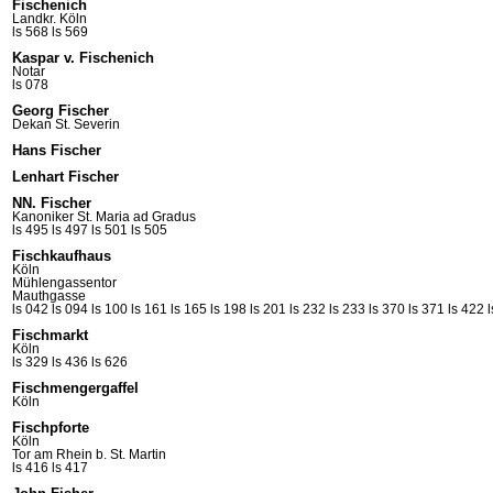
Fischenich
Landkr. Köln
ls 568
ls 569
Kaspar v. Fischenich
Notar
ls 078
Georg Fischer
Dekan St.
Severin
Hans Fischer
Lenhart Fischer
NN. Fischer
Kanoniker St. Maria ad
Gradus
ls 495
ls 497
ls 501
ls 505
Fischkaufhaus
Köln
Mühlengassentor
Mauthgasse
ls 042
ls 094
ls 100
ls 161
ls 165
ls 198
ls 201
ls 232
ls 233
ls 370
ls 371
ls 422
Fischmarkt
Köln
ls 329
ls 436
ls 626
Fischmengergaffel
Köln
Fischpforte
Köln
Tor am Rhein b. St. Martin
ls 416
ls 417