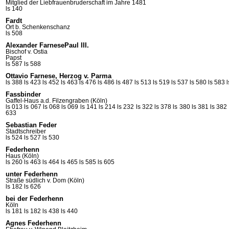
Mitglied der Liebfrauenbruderschaft im Jahre 1481
ls 140
Fardt
Ort b. Schenkenschanz
ls 508
Alexander FarnesePaul III.
Bischof v.
Ostia
Papst
ls 587
ls 588
Ottavio Farnese, Herzog v. Parma
ls 388
ls 423
ls 452
ls 463
ls 476
ls 486
ls 487
ls 513
ls 519
ls 537
ls 580
ls 583
Fassbinder
Gaffel-Haus a.d. Filzengraben (Köln)
ls 013
ls 067
ls 068
ls 069
ls 141
ls 214
ls 232
ls 322
ls 378
ls 380
ls 381
ls 382
633
Sebastian Feder
Stadtschreiber
ls 524
ls 527
ls 530
Federhenn
Haus (Köln)
ls 260
ls 463
ls 464
ls 465
ls 585
ls 605
unter Federhenn
Straße südlich v. Dom (Köln)
ls 182
ls 626
bei der Federhenn
Köln
ls 181
ls 182
ls 438
ls 440
Agnes Federhenn