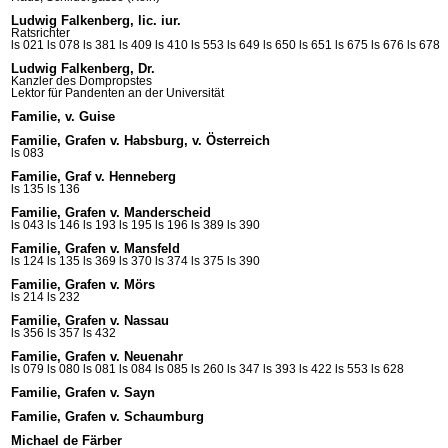
Ludwig Falkenberg, lic. iur.
Ratsrichter
ls 021
ls 078
ls 381
ls 409
ls 410
ls 553
ls 649
ls 650
ls 651
ls 675
ls 676
ls 678
Ludwig Falkenberg, Dr.
Kanzler des Dompropstes
Lektor für Pandenten an der Universität
Familie, v. Guise
Familie, Grafen v. Habsburg, v. Österreich
ls 083
Familie, Graf v. Henneberg
ls 135
ls 136
Familie, Grafen v. Manderscheid
ls 043
ls 146
ls 193
ls 195
ls 196
ls 389
ls 390
Familie, Grafen v. Mansfeld
ls 124
ls 135
ls 369
ls 370
ls 374
ls 375
ls 390
Familie, Grafen v. Mörs
ls 214
ls 232
Familie, Grafen v. Nassau
ls 356
ls 357
ls 432
Familie, Grafen v. Neuenahr
ls 079
ls 080
ls 081
ls 084
ls 085
ls 260
ls 347
ls 393
ls 422
ls 553
ls 628
Familie, Grafen v. Sayn
Familie, Grafen v. Schaumburg
Michael de Färber