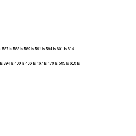
ls 587
ls 588
ls 589
ls 591
ls 594
ls 601
ls 614
ls 394
ls 400
ls 466
ls 467
ls 470
ls 505
ls 610
ls