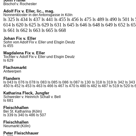
John Fisher
Bischof v. Rochester
Adolf Fix v. Eller, lic., mag.
Nonnenkloster in der
Antonsgasse
in Köln
ls 325
ls 434
ls 437
ls 441
ls 455
ls 456
ls 475
ls 489
ls 490
ls 501
ls
614
ls 620
ls 625
ls 629
ls 631
ls 645
ls 646
ls 648
ls 649
ls 652
ls 6
ls 661
ls 662
ls 663
ls 665
ls 668
Johan Fix v. Eller
Sohn von Adolf
Fix
v. Eller und Elsgin
Deutz
ls 455
Magdalena Fix v. Eller
Tochter v. Adolf
Fix
v. Eller und Elsgin
Deutz
ls 629
Flachsmarkt
Antwerpen
Flandern
ls 043
ls 076
ls 078
ls 083
ls 085
ls 086
ls 087
ls 130
ls 318
ls 319
ls 342
ls 343
450
ls 452
ls 453
ls 463
ls 466
ls 467
ls 470
ls 480
ls 482
ls 487
ls 519
ls 520
ls 
Katharina Fleck, Jungfer
Schwester v. Heinrich
Schall
v. Bell
ls 681
Fleischhallen
Bei St. Katharina (Köln)
ls 339
ls 340
ls 486
ls 507
Fleischhallen
Neumarkt (Köln)
Peter Fleischhauer