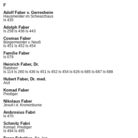
F
Adolf Faber v. Gerresheim
Hausmeister im
Schwarzhaus
ls 435
Adolph Faber
ls 258
ls 436
ls 443
Cosmas Faber
Bürgermeister v. Neuß
ls 451
ls 452
ls 454
Familie Faber
ls 079
Heinrich Faber, Dr.
Ratsherr
ls 114
ls 260
ls 436
ls 451
ls 452
ls 454
ls 626
ls 685
ls 687
ls 688
Hubert Faber, Dr. med.
Arzt
Komad Faber
Prediger
Nikolaus Faber
Jesuit i.d. Kronenburse
Ambrosius Fabri
ls 470
Schmitz Fabri
Komad. Prediger
ls 494
ls 495