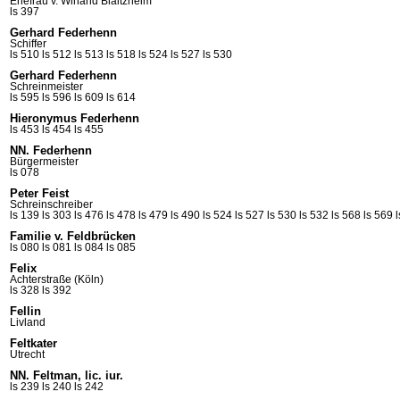
Ehefrau v. Winand
Blaitzheim
ls 397
Gerhard Federhenn
Schiffer
ls 510
ls 512
ls 513
ls 518
ls 524
ls 527
ls 530
Gerhard Federhenn
Schreinmeister
ls 595
ls 596
ls 609
ls 614
Hieronymus Federhenn
ls 453
ls 454
ls 455
NN. Federhenn
Bürgermeister
ls 078
Peter Feist
Schreinschreiber
ls 139
ls 303
ls 476
ls 478
ls 479
ls 490
ls 524
ls 527
ls 530
ls 532
ls 568
ls 569
Familie v. Feldbrücken
ls 080
ls 081
ls 084
ls 085
Felix
Achterstraße (Köln)
ls 328
ls 392
Fellin
Livland
Feltkater
Utrecht
NN. Feltman, lic. iur.
ls 239
ls 240
ls 242