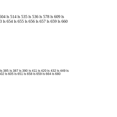
 504
ls 514
ls 535
ls 536
ls 578
ls 609
ls
53
ls 654
ls 655
ls 656
ls 657
ls 659
ls 660
ls 385
ls 387
ls 390
ls 411
ls 420
ls 432
ls 449
ls
602
ls 605
ls 651
ls 658
ls 659
ls 664
ls 680