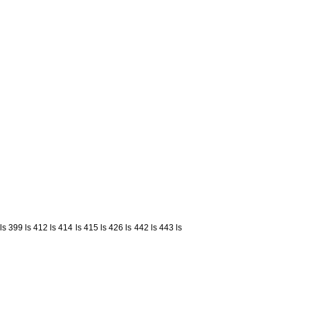
ls 399
ls 412
ls 414
ls 415
ls 426
ls 442
ls 443
ls