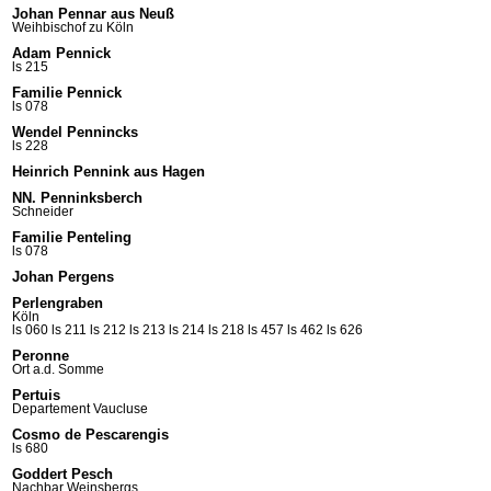
Johan Pennar aus Neuß
Weihbischof zu Köln
Adam Pennick
ls 215
Familie Pennick
ls 078
Wendel Pennincks
ls 228
Heinrich Pennink aus Hagen
NN. Penninksberch
Schneider
Familie Penteling
ls 078
Johan Pergens
Perlengraben
Köln
ls 060
ls 211
ls 212
ls 213
ls 214
ls 218
ls 457
ls 462
ls 626
Peronne
Ort a.d. Somme
Pertuis
Departement Vaucluse
Cosmo de Pescarengis
ls 680
Goddert Pesch
Nachbar Weinsbergs