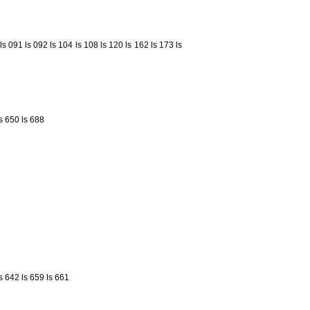
ls 091
ls 092
ls 104
ls 108
ls 120
ls 162
ls 173
ls
ls 650
ls 688
ls 642
ls 659
ls 661