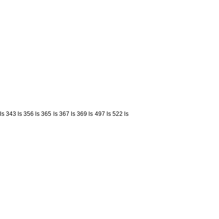
ls 343
ls 356
ls 365
ls 367
ls 369
ls 497
ls 522
ls