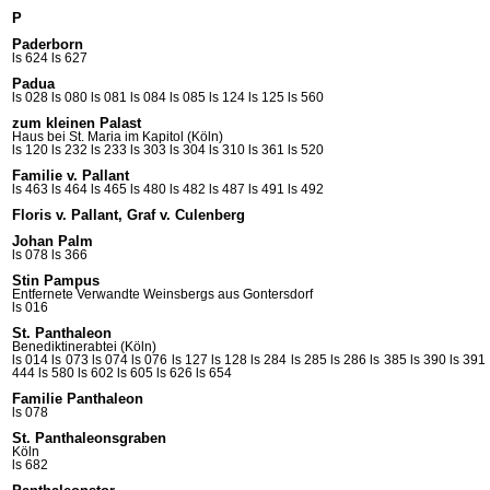
P
Paderborn
ls 624
ls 627
Padua
ls 028
ls 080
ls 081
ls 084
ls 085
ls 124
ls 125
ls 560
zum kleinen Palast
Haus bei St. Maria im Kapitol (Köln)
ls 120
ls 232
ls 233
ls 303
ls 304
ls 310
ls 361
ls 520
Familie v. Pallant
ls 463
ls 464
ls 465
ls 480
ls 482
ls 487
ls 491
ls 492
Floris v. Pallant, Graf v. Culenberg
Johan Palm
ls 078
ls 366
Stin Pampus
Entfernete Verwandte Weinsbergs aus Gontersdorf
ls 016
St. Panthaleon
Benediktinerabtei (Köln)
ls 014
ls 073
ls 074
ls 076
ls 127
ls 128
ls 284
ls 285
ls 286
ls 385
ls 390
ls 391
444
ls 580
ls 602
ls 605
ls 626
ls 654
Familie Panthaleon
ls 078
St. Panthaleonsgraben
Köln
ls 682