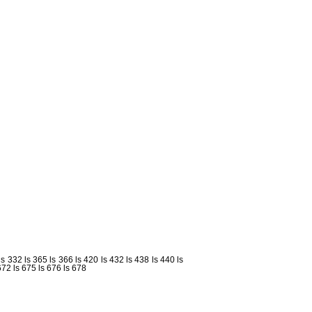
ls 332
ls 365
ls 366
ls 420
ls 432
ls 438
ls 440
ls
672
ls 675
ls 676
ls 678