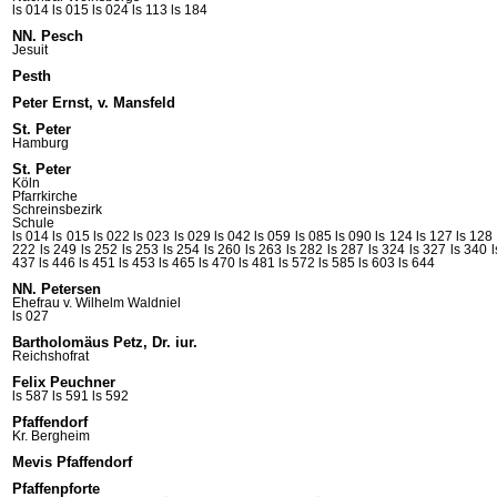
ls 014
ls 015
ls 024
ls 113
ls 184
NN. Pesch
Jesuit
Pesth
Peter Ernst, v. Mansfeld
St. Peter
Hamburg
St. Peter
Köln
Pfarrkirche
Schreinsbezirk
Schule
ls 014
ls 015
ls 022
ls 023
ls 029
ls 042
ls 059
ls 085
ls 090
ls 124
ls 127
ls 128
222
ls 249
ls 252
ls 253
ls 254
ls 260
ls 263
ls 282
ls 287
ls 324
ls 327
ls 340
437
ls 446
ls 451
ls 453
ls 465
ls 470
ls 481
ls 572
ls 585
ls 603
ls 644
NN. Petersen
Ehefrau v. Wilhelm
Waldniel
ls 027
Bartholomäus Petz, Dr. iur.
Reichshofrat
Felix Peuchner
ls 587
ls 591
ls 592
Pfaffendorf
Kr. Bergheim
Mevis Pfaffendorf
Pfaffenpforte