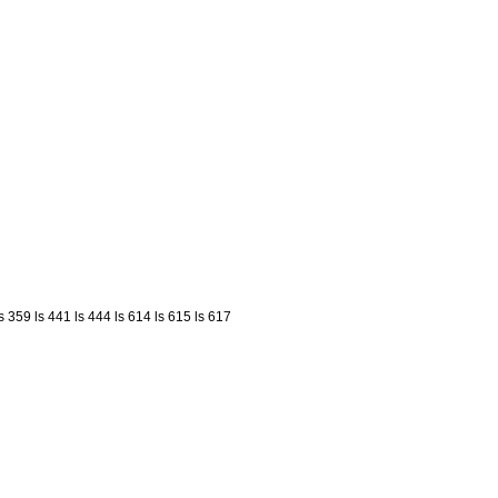
ls 359
ls 441
ls 444
ls 614
ls 615
ls 617