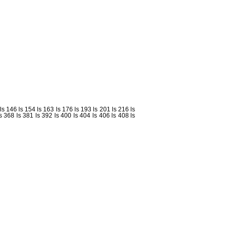
ls 146
ls 154
ls 163
ls 176
ls 193
ls 201
ls 216
ls
ls 368
ls 381
ls 392
ls 400
ls 404
ls 406
ls 408
ls