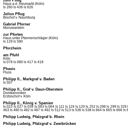
zum Pflug
Haus a.d. Heumarkt (Köln)
ls 260
ls 436
ls 626
Julius Pflug
Bischof v. Naumburg
Gabriel Pforner
Münzwardein
zur Pforten
Haus unter Pfannenschläger (Köln)
ls 129
ls 580
Pforzheim
am Pfuhl
Köln
ls 078
ls 080
ls 417
ls 418
Phasis
Fluss
Philipp II., Markgraf v. Baden
ls 507
Philipp II., Graf v. Daun-Oberstein
Domkanoniker
Erzbischof v.
Köln
Philipp II., König v. Spanien
ls 023
ls 027
ls 039
ls 063
ls 064
ls 111
ls 119
ls 120
ls 252
ls 298
ls 299
ls 329
463
ls 480
ls 482
ls 487
ls 492
ls 512
ls 513
ls 536
ls 538
ls 664
ls 665
ls 666
ls 
Philipp Ludwig, Pfalzgraf b. Rhein
Philipp Ludwig, Pfalzgraf v. Zweibrücken