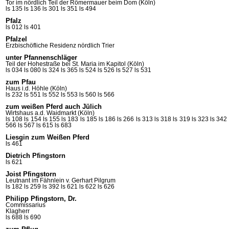
Tor im nördlich Teil der Römermauer beim Dom (Köln)
ls 135
ls 136
ls 301
ls 351
ls 494
Pfalz
ls 012
ls 401
Pfalzel
Erzbischöfliche Residenz nördlich Trier
unter Pfannenschläger
Teil der Hohestraße bei St. Maria im Kapitol (Köln)
ls 034
ls 080
ls 324
ls 365
ls 524
ls 526
ls 527
ls 531
zum Pfau
Haus i.d. Höhle (Köln)
ls 232
ls 551
ls 552
ls 553
ls 560
ls 566
zum weißen Pferd auch Jülich
Wirtshaus a.d. Waidmarkt (Köln)
ls 108
ls 154
ls 155
ls 183
ls 185
ls 186
ls 266
ls 313
ls 318
ls 319
ls 323
ls 342
566
ls 567
ls 615
ls 683
Liesgin zum Weißen Pferd
ls 461
Dietrich Pfingstorn
ls 621
Joist Pfingstorn
Leutnant im Fähnlein v. Gerhart Pilgrum
ls 182
ls 259
ls 392
ls 621
ls 622
ls 626
Philipp Pfingstorn, Dr.
Commissarius
Klagherr
ls 688
ls 690