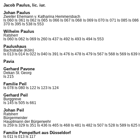
Jacob Paulus, lic. iur.
Johan Paulus
Zweiter Ehemann v. Katharina
Hemmersbach
ls 060
ls 061
ls 062
ls 065
ls 066
ls 067
ls 068
ls 069
ls 070
ls 071
ls 085
ls 086
370
ls 395
ls 538
ls 553
Wilhelm Paulus
Ratsherr
ls 060
ls 062
ls 069
ls 260
ls 437
ls 492
ls 493
ls 494
ls 553
Paulushaus
Bachstraße (Köln)
ls 013
ls 014
ls 022
ls 040
ls 391
ls 476
ls 478
ls 479
ls 567
ls 568
ls 569
ls 639
Pavia
Gerhard Pavone
Dekan St.
Georg
ls 215
Familie Peil
ls 078
ls 080
ls 122
ls 123
ls 124
Gerhard Peil
Burggreve
ls 145
ls 505
ls 661
Johan Peil
Ratsherr
Bürgermeister
Hauptmann der Bürgerwehr
ls 259
ls 329
ls 351
ls 436
ls 465
ls 468
ls 481
ls 482
ls 507
ls 528
ls 589
ls 625
Familie Pempelfurt aus Düsseldorf
ls 011
ls 013
ls 117