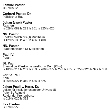
Familie Pastor
ls 078
ls 129
Gerhard Pastor, Dr.
Pfälzischer Rat
Johan (zwei) Pastor
Ratsherr
ls 029
ls 089
ls 223
ls 261
ls 325
ls 625
NN. Pastor
Ehefrau Melchiors (II)
Mühlheim
ls 129
ls 130
ls 405
ls 406
ls 408
NN. Pastor
Frauenmeisterin St.
Maximinen
Paul IV.
Papst
St. Paul
Ehemalige Pfarrkirche westlich v. Dom (Köln)
ls 183
ls 214
ls 232
ls 259
ls 260
ls 277
ls 278
ls 285
ls 325
ls 326
ls 329
ls 358
vor St. Paul
Köln
ls 259
ls 327
ls 349
ls 436
ls 625
Johan Pauli v. Horst, Dr.
Lektor für Institutiones an der Universität
Pater St.
Reinold
Rektor der
Kronenburse
ls 019
ls 020
ls 392
Eva Paulus
ls 370
ls 553