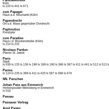
Panthaleonstor
Köln
ls 220
ls 441
ls 671
zum Papagei
Haus a.d. Neumarkt (Köln)
Papendrecht
Ort a.d. Maas gegenüber Dordrecht
Paphnutius
Presbyter
zum Paradies
Haus i.d. Brückenstraße (Köln)
ls 214
ls 232
Nicolaus Pardun
Pfarrer St.
Jakob
Paris
Stadt
ls 039
ls 135
ls 136
ls 188
ls 189
ls 190
ls 386
ls 387
ls 411
ls 441
ls 512
ls 513
l
Parma
ls 124
ls 235
ls 389
ls 411
ls 420
ls 587
ls 588
ls 679
NN. Parschen
Johan Pass aus Emmerich
Herbergsvater Weinsberg in Emmerich
ls 018
Passau
Passauer Vertrag
Arnd Pastor