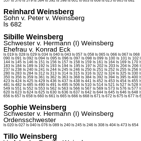
557
ls 576
ls 579
ls 584
ls 592
ls 598
ls 601
ls 603
ls 608
ls 625
ls 665
ls 682
Reinhard Weinsberg
Sohn v. Peter v.
Weinsberg
ls 682
Sibille Weinsberg
Schwester v. Hermann (I)
Weinsberg
Ehefrau v. Konrad
Eck
ls 019
ls 028
ls 029
ls 034
ls 040
ls 043
ls 057
ls 058
ls 065
ls 066
ls 067
ls 068
090
ls 091
ls 092
ls 094
ls 095
ls 096
ls 097
ls 098
ls 099
ls 100
ls 101
ls 102
144
ls 145
ls 146
ls 151
ls 156
ls 157
ls 158
ls 159
ls 161
ls 164
ls 169
ls 170
183
ls 184
ls 189
ls 192
ls 193
ls 194
ls 195
ls 197
ls 202
ls 203
ls 204
ls 206
237
ls 238
ls 240
ls 241
ls 244
ls 245
ls 246
ls 250
ls 251
ls 252
ls 255
ls 256
280
ls 283
ls 284
ls 312
ls 313
ls 314
ls 315
ls 316
ls 322
ls 324
ls 325
ls 330
350
ls 356
ls 359
ls 361
ls 362
ls 363
ls 368
ls 384
ls 392
ls 394
ls 395
ls 400
423
ls 424
ls 425
ls 429
ls 436
ls 437
ls 438
ls 441
ls 452
ls 453
ls 454
ls 455
481
ls 482
ls 485
ls 490
ls 491
ls 495
ls 506
ls 510
ls 514
ls 521
ls 527
ls 528
549
ls 551
ls 552
ls 553
ls 562
ls 563
ls 566
ls 567
ls 569
ls 573
ls 576
ls 577
620
ls 623
ls 624
ls 625
ls 630
ls 636
ls 637
ls 642
ls 644
ls 645
ls 646
ls 648
656
ls 657
ls 658
ls 660
ls 661
ls 665
ls 666
ls 668
ls 671
ls 672
ls 675
ls 677
ls 
Sophie Weinsberg
Schwester v. Hermann (I)
Weinsberg
Ordensschwester
ls 020
ls 027
ls 040
ls 076
ls 089
ls 240
ls 245
ls 246
ls 308
ls 404
ls 473
ls 654
Tillo Weinsberg