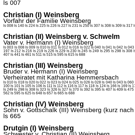
ls 007
Christian (I) Weinsberg
Vorfahr der Familie Weinsberg
ls 008
ls 140
ls 224
ls 225
ls 226
ls 227
ls 231
ls 250
ls 307
ls 308
ls 309
ls 317
Christian (II) Weinsberg v. Schwelm
Vater v. Hermann (I)
Weinsberg
ls 003
ls 008
ls 009
ls 010
ls 011
ls 012
ls 016
ls 022
ls 040
ls 041
ls 042
ls 043
197
ls 212
ls 216
ls 219
ls 226
ls 229
ls 230
ls 245
ls 249
ls 295
ls 298
ls 308
407
ls 441
ls 461
ls 511
ls 515
ls 595
ls 615
ls 688
Christian (III) Weinsberg
Bruder v. Hermann (I)
Weinsberg
Verheiratet mit Katharina
Hemmersbach
ls 010
ls 018
ls 020
ls 022
ls 023
ls 024
ls 025
ls 026
ls 028
ls 040
ls 043
ls 060
100
ls 101
ls 105
ls 106
ls 111
ls 112
ls 116
ls 117
ls 118
ls 124
ls 166
ls 169
ls 1
ls 249
ls 298
ls 308
ls 323
ls 326
ls 327
ls 370
ls 392
ls 395
ls 407
ls 409
ls 475
562
ls 595
ls 625
ls 648
ls 657
ls 665
ls 688
Christian (IV) Weinsberg
Sohn v. Gottschalk (III)
Weinsberg
(kurz nach 
ls 665
Drutgin (I) Weinsberg
Schwester v. Christian (II)
Weinsberg