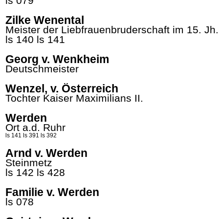
ls 079
Zilke Wenental
Meister der Liebfrauenbruderschaft im 15. Jh.
ls 140
ls 141
Georg v. Wenkheim
Deutschmeister
Wenzel, v. Österreich
Tochter Kaiser
Maximilians
II.
Werden
Ort a.d. Ruhr
ls 141
ls 391
ls 392
Arnd v. Werden
Steinmetz
ls 142
ls 428
Familie v. Werden
ls 078