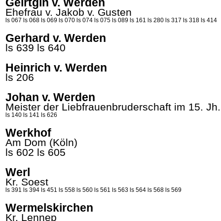
Geirtgin v. Werden
Ehefrau v. Jakob v.
Gusten
ls 067
ls 068
ls 069
ls 070
ls 074
ls 075
ls 089
ls 161
ls 280
ls 317
ls 318
ls 414
Gerhard v. Werden
ls 639
ls 640
Heinrich v. Werden
ls 206
Johan v. Werden
Meister der Liebfrauenbruderschaft im 15. Jh.
ls 140
ls 141
ls 626
Werkhof
Am Dom (Köln)
ls 602
ls 605
Werl
Kr. Soest
ls 391
ls 394
ls 451
ls 558
ls 560
ls 561
ls 563
ls 564
ls 568
ls 569
Wermelskirchen
Kr. Lennep