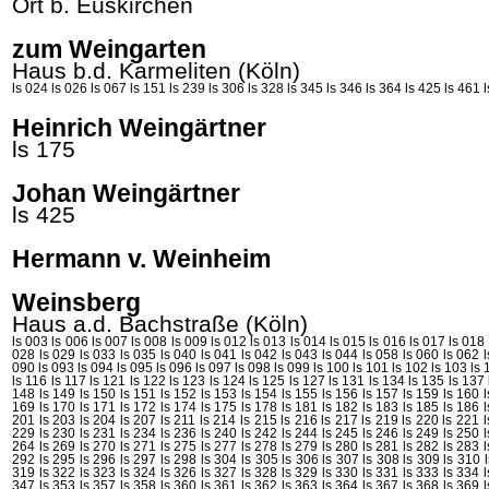
Ort b. Euskirchen
zum Weingarten
Haus b.d. Karmeliten (Köln)
ls 024
ls 026
ls 067
ls 151
ls 239
ls 306
ls 328
ls 345
ls 346
ls 364
ls 425
ls 461
Heinrich Weingärtner
ls 175
Johan Weingärtner
ls 425
Hermann v. Weinheim
Weinsberg
Haus a.d. Bachstraße (Köln)
ls 003
ls 006
ls 007
ls 008
ls 009
ls 012
ls 013
ls 014
ls 015
ls 016
ls 017
ls 018
028
ls 029
ls 033
ls 035
ls 040
ls 041
ls 042
ls 043
ls 044
ls 058
ls 060
ls 062
090
ls 093
ls 094
ls 095
ls 096
ls 097
ls 098
ls 099
ls 100
ls 101
ls 102
ls 103
ls 
ls 116
ls 117
ls 121
ls 122
ls 123
ls 124
ls 125
ls 127
ls 131
ls 134
ls 135
ls 137
148
ls 149
ls 150
ls 151
ls 152
ls 153
ls 154
ls 155
ls 156
ls 157
ls 159
ls 160
169
ls 170
ls 171
ls 172
ls 174
ls 175
ls 178
ls 181
ls 182
ls 183
ls 185
ls 186
201
ls 203
ls 204
ls 207
ls 211
ls 214
ls 215
ls 216
ls 217
ls 219
ls 220
ls 221
229
ls 230
ls 231
ls 234
ls 236
ls 240
ls 242
ls 244
ls 245
ls 246
ls 249
ls 250
264
ls 269
ls 270
ls 271
ls 275
ls 277
ls 278
ls 279
ls 280
ls 281
ls 282
ls 283
292
ls 295
ls 296
ls 297
ls 298
ls 304
ls 305
ls 306
ls 307
ls 308
ls 309
ls 310
319
ls 322
ls 323
ls 324
ls 326
ls 327
ls 328
ls 329
ls 330
ls 331
ls 333
ls 334
347
ls 353
ls 357
ls 358
ls 360
ls 361
ls 362
ls 363
ls 364
ls 367
ls 368
ls 369