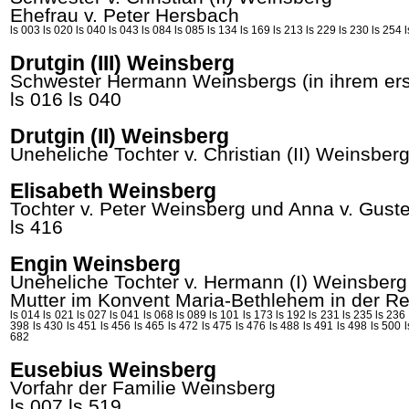
Ehefrau v. Peter
Hersbach
ls 003
ls 020
ls 040
ls 043
ls 084
ls 085
ls 134
ls 169
ls 213
ls 229
ls 230
ls 254
Drutgin (III) Weinsberg
Schwester Hermann
Weinsbergs
(in ihrem er
ls 016
ls 040
Drutgin (II) Weinsberg
Uneheliche Tochter v. Christian (II)
Weinsber
Elisabeth Weinsberg
Tochter v. Peter
Weinsberg
und Anna v.
Gust
ls 416
Engin Weinsberg
Uneheliche Tochter v. Hermann (I)
Weinsberg
Mutter im Konvent
Maria-Bethlehem
in der R
ls 014
ls 021
ls 027
ls 041
ls 068
ls 089
ls 101
ls 173
ls 192
ls 231
ls 235
ls 236
398
ls 430
ls 451
ls 456
ls 465
ls 472
ls 475
ls 476
ls 488
ls 491
ls 498
ls 500
682
Eusebius Weinsberg
Vorfahr der Familie Weinsberg
ls 007
ls 519