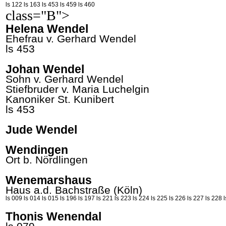
ls 122
ls 163
ls 453
ls 459
ls 460
class="B">
Helena Wendel
Ehefrau v. Gerhard
Wendel
ls 453
Johan Wendel
Sohn v. Gerhard
Wendel
Stiefbruder v. Maria
Luchelgin
Kanoniker St.
Kunibert
ls 453
Jude Wendel
Wendingen
Ort b. Nördlingen
Wenemarshaus
Haus a.d. Bachstraße (Köln)
ls 009
ls 014
ls 015
ls 196
ls 197
ls 221
ls 223
ls 224
ls 225
ls 226
ls 227
ls 228
Thonis Wenendal