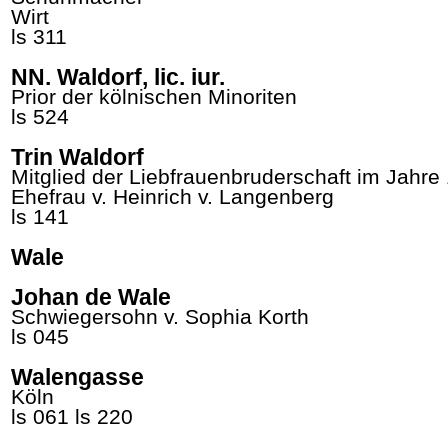
Wirt
ls 311
NN. Waldorf, lic. iur.
Prior der kölnischen Minoriten
ls 524
Trin Waldorf
Mitglied der Liebfrauenbruderschaft im Jahre
Ehefrau v. Heinrich v.
Langenberg
ls 141
Wale
Johan de Wale
Schwiegersohn v. Sophia
Korth
ls 045
Walengasse
Köln
ls 061
ls 220