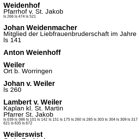
Weidenhof
Pfarrhof v. St.
Jakob
ls 266
ls 474
ls 521
Johan Weidenmacher
Mitglied der Liebfrauenbruderschaft im Jahre
ls 141
Anton Weienhoff
Weiler
Ort b. Worringen
Johan v. Weiler
ls 260
Lambert v. Weiler
Kaplan kl. St.
Martin
Pfarrer St.
Jakob
ls 039
ls 086
ls 101
ls 142
ls 151
ls 175
ls 260
ls 285
ls 303
ls 304
ls 309
ls 317
621
ls 635
ls 672
Weilerswist