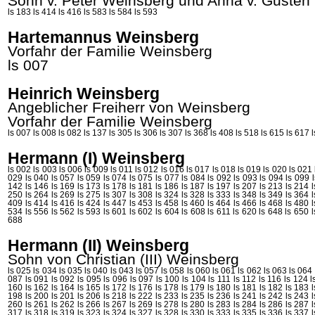
Sohn v. Peter
Weinsberg
und Anna v.
Gusten
ls 183
ls 414
ls 416
ls 583
ls 584
ls 593
Hartemannus Weinsberg
Vorfahr der Familie Weinsberg
ls 007
Heinrich Weinsberg
Angeblicher Freiherr von Weinsberg
Vorfahr der Familie Weinsberg
ls 007
ls 008
ls 082
ls 137
ls 305
ls 306
ls 307
ls 368
ls 408
ls 518
ls 615
ls 617
Hermann (I) Weinsberg
ls 002
ls 003
ls 006
ls 009
ls 011
ls 012
ls 016
ls 017
ls 018
ls 019
ls 020
ls 021
029
ls 040
ls 057
ls 059
ls 074
ls 075
ls 077
ls 084
ls 092
ls 093
ls 094
ls 099
142
ls 146
ls 169
ls 173
ls 178
ls 181
ls 186
ls 187
ls 197
ls 207
ls 213
ls 214
250
ls 264
ls 269
ls 275
ls 307
ls 308
ls 324
ls 328
ls 333
ls 348
ls 349
ls 364
409
ls 414
ls 416
ls 424
ls 447
ls 453
ls 458
ls 460
ls 464
ls 466
ls 468
ls 480
534
ls 556
ls 562
ls 593
ls 601
ls 602
ls 604
ls 608
ls 611
ls 620
ls 648
ls 650
688
Hermann (II) Weinsberg
Sohn von Christian (III)
Weinsberg
ls 025
ls 034
ls 035
ls 040
ls 043
ls 057
ls 058
ls 060
ls 061
ls 062
ls 063
ls 064
087
ls 091
ls 092
ls 095
ls 096
ls 097
ls 100
ls 104
ls 111
ls 112
ls 116
ls 124
l
160
ls 162
ls 164
ls 165
ls 172
ls 176
ls 178
ls 179
ls 180
ls 181
ls 182
ls 183
198
ls 200
ls 201
ls 206
ls 218
ls 222
ls 233
ls 235
ls 236
ls 241
ls 242
ls 243
260
ls 261
ls 262
ls 266
ls 267
ls 269
ls 278
ls 280
ls 283
ls 284
ls 286
ls 287
317
ls 318
ls 319
ls 323
ls 324
ls 327
ls 328
ls 330
ls 333
ls 335
ls 336
ls 337