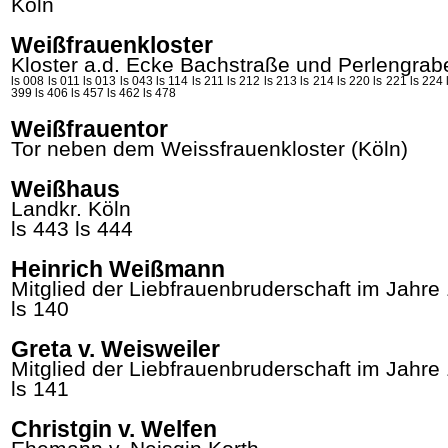
Köln
Weißfrauenkloster
Kloster a.d. Ecke Bachstraße und Perlengrab
ls 008
ls 011
ls 013
ls 043
ls 114
ls 211
ls 212
ls 213
ls 214
ls 220
ls 221
ls 224
399
ls 406
ls 457
ls 462
ls 478
Weißfrauentor
Tor neben dem Weissfrauenkloster (Köln)
Weißhaus
Landkr. Köln
ls 443
ls 444
Heinrich Weißmann
Mitglied der Liebfrauenbruderschaft im Jahre
ls 140
Greta v. Weisweiler
Mitglied der Liebfrauenbruderschaft im Jahre
ls 141
Christgin v. Welfen