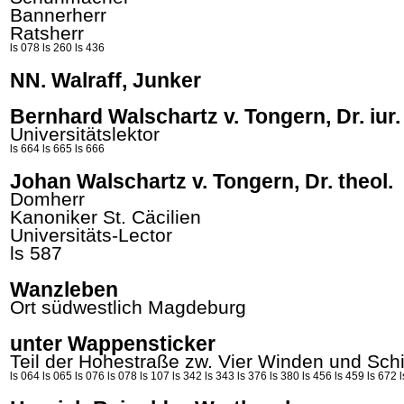
Bannerherr
Ratsherr
ls 078
ls 260
ls 436
NN. Walraff, Junker
Bernhard Walschartz v. Tongern, Dr. iur.
Universitätslektor
ls 664
ls 665
ls 666
Johan Walschartz v. Tongern, Dr. theol.
Domherr
Kanoniker St.
Cäcilien
Universitäts-Lector
ls 587
Wanzleben
Ort südwestlich Magdeburg
unter Wappensticker
Teil der Hohestraße zw. Vier Winden und Schi
ls 064
ls 065
ls 076
ls 078
ls 107
ls 342
ls 343
ls 376
ls 380
ls 456
ls 459
ls 672