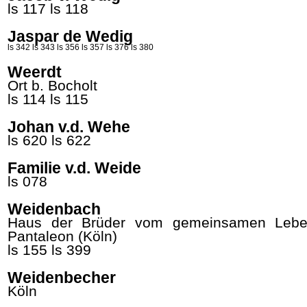
ls 117
ls 118
Jaspar de Wedig
ls 342
ls 343
ls 356
ls 357
ls 376
ls 380
Weerdt
Ort b. Bocholt
ls 114
ls 115
Johan v.d. Wehe
ls 620
ls 622
Familie v.d. Weide
ls 078
Weidenbach
Haus der Brüder vom gemeinsamen Leben
Pantaleon (Köln)
ls 155
ls 399
Weidenbecher
Köln