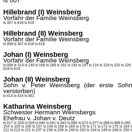
ls 007
Hillebrand (I) Weinsberg
Vorfahr der Familie Weinsberg
ls 307
ls 618
ls 619
Hillebrand (II) Weinsberg
Vorfahr der Familie Weinsberg
ls 008
ls 307
ls 618
ls 619
Johan (I) Weinsberg
Vorfahr der Familie Weinsberg
ls 008
ls 014
ls 140
ls 168
ls 189
ls 191
ls 193
ls 197
ls 216
ls 224
ls 225
ls 226
618
ls 619
Johan (II) Weinsberg
Sohn v. Peter
Weinsberg
(der erste Sohn
verstorben)
ls 414
ls 416
ls 481
Katharina Weinsberg
Schwester Hermann
Weinsbergs
Ehefrau v. Johan v.
Deutz
ls 017
ls 028
ls 029
ls 040
ls 041
ls 042
ls 066
ls 072
ls 077
ls 088
ls 089
ls 091
104
ls 105
ls 106
ls 157
ls 159
ls 168
ls 169
ls 170
ls 171
ls 172
ls 175
ls 184
211
ls 213
ls 231
ls 237
ls 238
ls 239
ls 240
ls 242
ls 244
ls 245
ls 246
ls 250