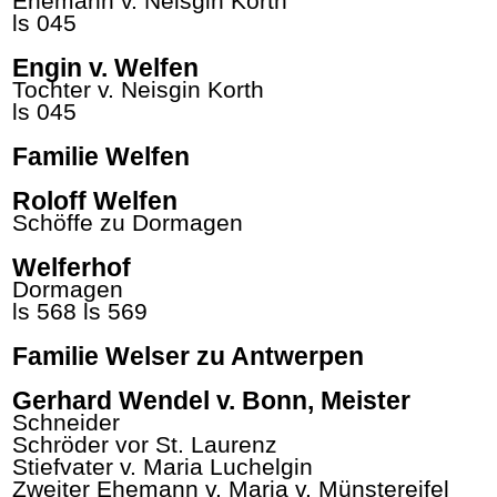
Ehemann v. Neisgin
Korth
ls 045
Engin v. Welfen
Tochter v. Neisgin
Korth
ls 045
Familie Welfen
Roloff Welfen
Schöffe zu Dormagen
Welferhof
Dormagen
ls 568
ls 569
Familie Welser zu Antwerpen
Gerhard Wendel v. Bonn, Meister
Schneider
Schröder vor St. Laurenz
Stiefvater v. Maria
Luchelgin
Zweiter Ehemann v. Maria v.
Münstereifel