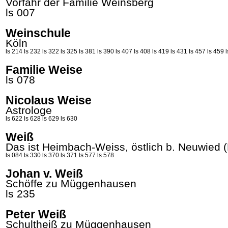
Vorfahr der Familie Weinsberg
ls 007
Weinschule
Köln
ls 214
ls 232
ls 322
ls 325
ls 381
ls 390
ls 407
ls 408
ls 419
ls 431
ls 457
ls 459
Familie Weise
ls 078
Nicolaus Weise
Astrologe
ls 622
ls 628
ls 629
ls 630
Weiß
Das ist Heimbach-Weiss, östlich b. Neuwied (
ls 084
ls 330
ls 370
ls 371
ls 577
ls 578
Johan v. Weiß
Schöffe zu
Müggenhausen
ls 235
Peter Weiß
Schultheiß zu
Müggenhausen