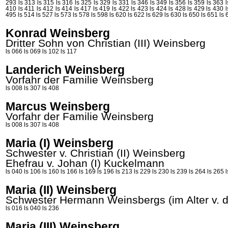
293
ls 313
ls 315
ls 316
ls 325
ls 329
ls 331
ls 346
ls 349
ls 356
ls 359
ls 363
410
ls 411
ls 412
ls 414
ls 417
ls 419
ls 422
ls 423
ls 424
ls 428
ls 429
ls 430
495
ls 514
ls 527
ls 573
ls 578
ls 598
ls 620
ls 622
ls 629
ls 630
ls 650
ls 651
ls 
Konrad Weinsberg
Dritter Sohn von Christian (III) Weinsberg
ls 066
ls 069
ls 102
ls 117
Landerich Weinsberg
Vorfahr der Familie Weinsberg
ls 008
ls 307
ls 408
Marcus Weinsberg
Vorfahr der Familie Weinsberg
ls 008
ls 307
ls 408
Maria (I) Weinsberg
Schwester v. Christian (II)
Weinsberg
Ehefrau v. Johan (I)
Kuckelmann
ls 040
ls 106
ls 160
ls 166
ls 169
ls 196
ls 213
ls 229
ls 230
ls 239
ls 264
ls 265
Maria (II) Weinsberg
Schwester Hermann
Weinsbergs
(im Alter v. 
ls 016
ls 040
ls 236
Maria (III) Weinsberg