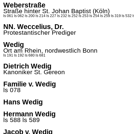
Weberstraße
Straße hinter St. Johan Baptist (Köln)
ls 061
ls 062
ls 200
ls 214
ls 227
ls 232
ls 252
ls 253
ls 254
ls 259
ls 319
ls 532
NN. Weccelius, Dr.
Protestantischer Prediger
Wedig
Ort am Rhein, nordwestlich Bonn
ls 191
ls 192
ls 680
ls 681
Dietrich Wedig
Kanoniker St.
Gereon
Familie v. Wedig
ls 078
Hans Wedig
Hermann Wedig
ls 588
ls 589
Jacob v. Wedig