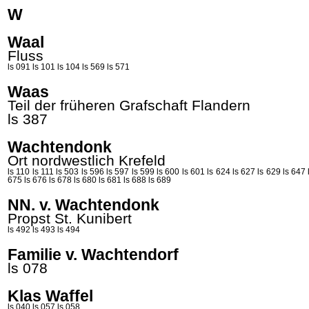
W
Waal
Fluss
ls 091
ls 101
ls 104
ls 569
ls 571
Waas
Teil der früheren Grafschaft Flandern
ls 387
Wachtendonk
Ort nordwestlich Krefeld
ls 110
ls 111
ls 503
ls 596
ls 597
ls 599
ls 600
ls 601
ls 624
ls 627
ls 629
ls 647
675
ls 676
ls 678
ls 680
ls 681
ls 688
ls 689
NN. v. Wachtendonk
Propst St.
Kunibert
ls 492
ls 493
ls 494
Familie v. Wachtendorf
ls 078
Klas Waffel
ls 040
ls 057
ls 058