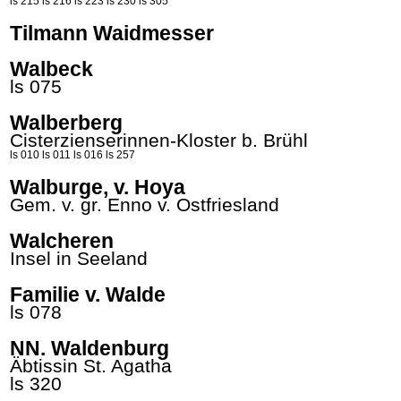
ls 215
ls 216
ls 223
ls 230
ls 305
Tilmann Waidmesser
Walbeck
ls 075
Walberberg
Cisterzienserinnen-Kloster b. Brühl
ls 010
ls 011
ls 016
ls 257
Walburge, v. Hoya
Gem. v. gr.
Enno
v. Ostfriesland
Walcheren
Insel in Seeland
Familie v. Walde
ls 078
NN. Waldenburg
Äbtissin St.
Agatha
ls 320