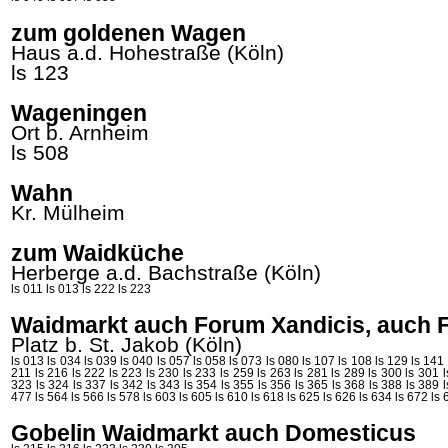
zum goldenen Wagen
Haus a.d. Hohestraße (Köln)
ls 123
Wageningen
Ort b. Arnheim
ls 508
Wahn
Kr. Mülheim
zum Waidküche
Herberge a.d. Bachstraße (Köln)
ls 011
ls 013
ls 222
ls 223
Waidmarkt auch Forum Xandicis, auch 
Platz b. St. Jakob (Köln)
ls 013
ls 034
ls 039
ls 040
ls 057
ls 058
ls 073
ls 080
ls 107
ls 108
ls 129
ls 141
211
ls 216
ls 222
ls 223
ls 230
ls 233
ls 259
ls 263
ls 281
ls 289
ls 300
ls 301
323
ls 324
ls 337
ls 342
ls 343
ls 354
ls 355
ls 356
ls 365
ls 368
ls 388
ls 389
477
ls 564
ls 566
ls 578
ls 603
ls 605
ls 610
ls 618
ls 625
ls 626
ls 634
ls 672
ls 
Gobelin Waidmarkt auch Domesticus