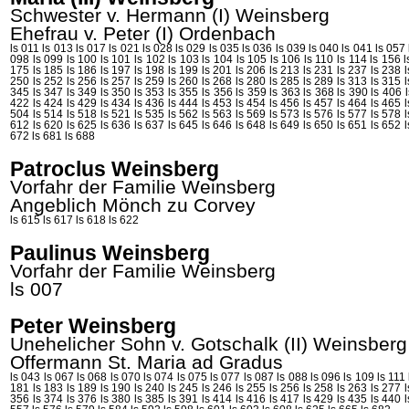
Schwester v. Hermann (I)
Weinsberg
Ehefrau v. Peter (I)
Ordenbach
ls 011
ls 013
ls 017
ls 021
ls 028
ls 029
ls 035
ls 036
ls 039
ls 040
ls 041
ls 057
098
ls 099
ls 100
ls 101
ls 102
ls 103
ls 104
ls 105
ls 106
ls 110
ls 114
ls 156
l
175
ls 185
ls 186
ls 197
ls 198
ls 199
ls 201
ls 206
ls 213
ls 231
ls 237
ls 238
250
ls 252
ls 256
ls 257
ls 259
ls 260
ls 268
ls 280
ls 285
ls 289
ls 313
ls 315
345
ls 347
ls 349
ls 350
ls 353
ls 355
ls 356
ls 359
ls 363
ls 368
ls 390
ls 406
422
ls 424
ls 429
ls 434
ls 436
ls 444
ls 453
ls 454
ls 456
ls 457
ls 464
ls 465
504
ls 514
ls 518
ls 521
ls 535
ls 562
ls 563
ls 569
ls 573
ls 576
ls 577
ls 578
612
ls 620
ls 625
ls 636
ls 637
ls 645
ls 646
ls 648
ls 649
ls 650
ls 651
ls 652
672
ls 681
ls 688
Patroclus Weinsberg
Vorfahr der Familie Weinsberg
Angeblich Mönch zu Corvey
ls 615
ls 617
ls 618
ls 622
Paulinus Weinsberg
Vorfahr der Familie Weinsberg
ls 007
Peter Weinsberg
Unehelicher Sohn v. Gotschalk (II)
Weinsberg
Offermann St. Maria ad
Gradus
ls 043
ls 067
ls 068
ls 070
ls 074
ls 075
ls 077
ls 087
ls 088
ls 096
ls 109
ls 111
181
ls 183
ls 189
ls 190
ls 240
ls 245
ls 246
ls 255
ls 256
ls 258
ls 263
ls 277
356
ls 374
ls 376
ls 380
ls 385
ls 391
ls 414
ls 416
ls 417
ls 429
ls 435
ls 440