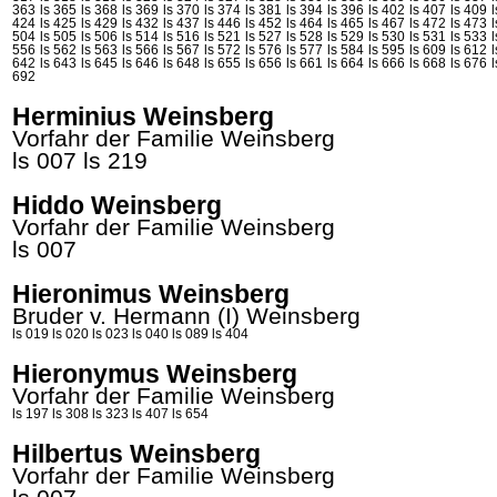
363
ls 365
ls 368
ls 369
ls 370
ls 374
ls 381
ls 394
ls 396
ls 402
ls 407
ls 409
424
ls 425
ls 429
ls 432
ls 437
ls 446
ls 452
ls 464
ls 465
ls 467
ls 472
ls 473
504
ls 505
ls 506
ls 514
ls 516
ls 521
ls 527
ls 528
ls 529
ls 530
ls 531
ls 533
556
ls 562
ls 563
ls 566
ls 567
ls 572
ls 576
ls 577
ls 584
ls 595
ls 609
ls 612
642
ls 643
ls 645
ls 646
ls 648
ls 655
ls 656
ls 661
ls 664
ls 666
ls 668
ls 676
692
Herminius Weinsberg
Vorfahr der Familie Weinsberg
ls 007
ls 219
Hiddo Weinsberg
Vorfahr der Familie Weinsberg
ls 007
Hieronimus Weinsberg
Bruder v. Hermann (I)
Weinsberg
ls 019
ls 020
ls 023
ls 040
ls 089
ls 404
Hieronymus Weinsberg
Vorfahr der Familie Weinsberg
ls 197
ls 308
ls 323
ls 407
ls 654
Hilbertus Weinsberg
Vorfahr der Familie Weinsberg