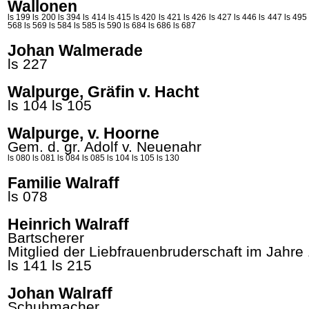
Wallonen
ls 199
ls 200
ls 394
ls 414
ls 415
ls 420
ls 421
ls 426
ls 427
ls 446
ls 447
ls 495
568
ls 569
ls 584
ls 585
ls 590
ls 684
ls 686
ls 687
Johan Walmerade
ls 227
Walpurge, Gräfin v. Hacht
ls 104
ls 105
Walpurge, v. Hoorne
Gem. d. gr.
Adolf
v. Neuenahr
ls 080
ls 081
ls 084
ls 085
ls 104
ls 105
ls 130
Familie Walraff
ls 078
Heinrich Walraff
Bartscherer
Mitglied der Liebfrauenbruderschaft im Jahre
ls 141
ls 215
Johan Walraff
Schuhmacher