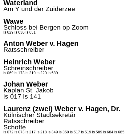
Waterland
Am Y und der Zuiderzee
Wawe
Schloss bei Bergen op Zoom
ls 629
ls 630
ls 631
Anton Weber v. Hagen
Ratsschreiber
Heinrich Weber
Schreinschreiber
ls 069
ls 173
ls 219
ls 220
ls 589
Johan Weber
Kaplan St.
Jakob
ls 017
ls 141
Laurenz (zwei) Weber v. Hagen, Dr.
Kölnischer Stadtsekretär
Ratsschreiber
Schöffe
ls 072
ls 073
ls 217
ls 218
ls 349
ls 350
ls 517
ls 519
ls 589
ls 684
ls 685