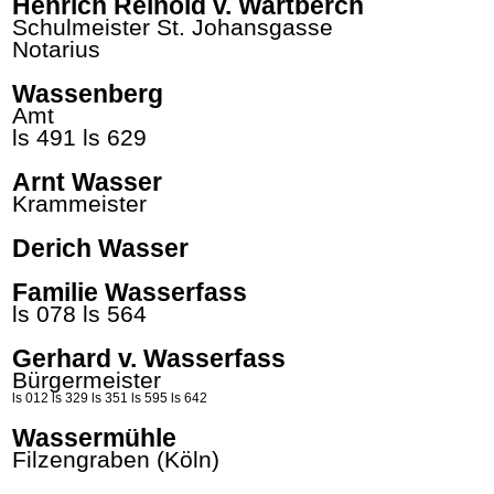
Henrich Reinold v. Wartberch
Schulmeister St. Johansgasse
Notarius
Wassenberg
Amt
ls 491
ls 629
Arnt Wasser
Krammeister
Derich Wasser
Familie Wasserfass
ls 078
ls 564
Gerhard v. Wasserfass
Bürgermeister
ls 012
ls 329
ls 351
ls 595
ls 642
Wassermühle
Filzengraben (Köln)