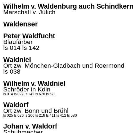
Wilhelm v. Waldenburg auch Schindker
Marschall v. Jülich
Waldenser
Peter Waldfucht
Blaufärber
ls 014
ls 142
Waldniel
Ort zw. Mönchen-Gladbach und Roermond
ls 038
Wilhelm v. Waldniel
Schröder in Köln
ls 014
ls 027
ls 142
ls 670
ls 671
Waldorf
Ort zw. Bonn und Brühl
ls 025
ls 026
ls 206
ls 218
ls 411
ls 412
ls 580
Johan v. Waldorf
Schuhmacher