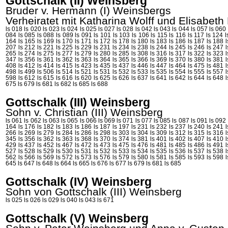
Gottschalk (II) Weinsberg
Bruder v. Hermann (I)
Weinsbergs
Verheiratet mit Katharina
Wolff
und Elisabeth
ls 018
ls 020
ls 023
ls 024
ls 025
ls 027
ls 028
ls 042
ls 043
ls 044
ls 057
ls 060
084
ls 085
ls 088
ls 089
ls 091
ls 101
ls 103
ls 106
ls 115
ls 116
ls 117
ls 124
l
164
ls 165
ls 169
ls 170
ls 171
ls 172
ls 178
ls 180
ls 183
ls 186
ls 187
ls 188
207
ls 212
ls 221
ls 225
ls 229
ls 231
ls 234
ls 238
ls 244
ls 245
ls 246
ls 247
265
ls 274
ls 275
ls 277
ls 279
ls 280
ls 285
ls 308
ls 316
ls 317
ls 322
ls 323
347
ls 356
ls 361
ls 362
ls 363
ls 364
ls 365
ls 366
ls 369
ls 370
ls 380
ls 381
408
ls 412
ls 414
ls 415
ls 423
ls 435
ls 437
ls 446
ls 447
ls 464
ls 475
ls 481
498
ls 499
ls 506
ls 514
ls 521
ls 531
ls 532
ls 533
ls 535
ls 554
ls 555
ls 557
598
ls 612
ls 615
ls 616
ls 620
ls 625
ls 626
ls 637
ls 641
ls 642
ls 644
ls 648
675
ls 679
ls 681
ls 682
ls 685
ls 688
Gottschalk (III) Weinsberg
Sohn v. Christian (III)
Weinsberg
ls 061
ls 062
ls 063
ls 065
ls 066
ls 069
ls 071
ls 077
ls 085
ls 087
ls 091
ls 092
164
ls 176
ls 182
ls 183
ls 186
ls 187
ls 197
ls 231
ls 232
ls 237
ls 240
ls 241
266
ls 269
ls 279
ls 284
ls 286
ls 298
ls 303
ls 304
ls 309
ls 312
ls 315
ls 316
345
ls 356
ls 362
ls 363
ls 368
ls 370
ls 374
ls 381
ls 401
ls 402
ls 407
ls 410
429
ls 437
ls 452
ls 467
ls 472
ls 473
ls 475
ls 476
ls 481
ls 485
ls 486
ls 491
527
ls 528
ls 529
ls 530
ls 531
ls 532
ls 533
ls 534
ls 535
ls 536
ls 537
ls 538
562
ls 566
ls 569
ls 572
ls 573
ls 576
ls 579
ls 580
ls 581
ls 585
ls 593
ls 598
645
ls 647
ls 648
ls 664
ls 665
ls 676
ls 677
ls 679
ls 681
ls 685
Gottschalk (IV) Weinsberg
Sohn von Gottschalk (III)
Weinsberg
ls 025
ls 026
ls 029
ls 040
ls 043
ls 671
Gottschalk (V) Weinsberg