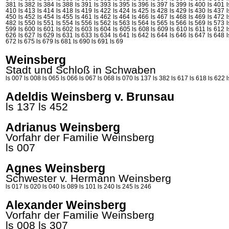
381
ls 382
ls 384
ls 388
ls 391
ls 393
ls 395
ls 396
ls 397
ls 399
ls 400
ls 401
410
ls 413
ls 414
ls 418
ls 419
ls 422
ls 424
ls 425
ls 428
ls 429
ls 430
ls 437
450
ls 452
ls 454
ls 455
ls 461
ls 462
ls 464
ls 466
ls 467
ls 468
ls 469
ls 472
482
ls 550
ls 551
ls 554
ls 556
ls 562
ls 563
ls 564
ls 565
ls 566
ls 569
ls 573
599
ls 600
ls 601
ls 602
ls 603
ls 604
ls 605
ls 608
ls 609
ls 610
ls 611
ls 612
626
ls 627
ls 629
ls 631
ls 633
ls 634
ls 641
ls 642
ls 644
ls 646
ls 647
ls 648
672
ls 675
ls 679
ls 681
ls 690
ls 691
ls 69
Weinsberg
Stadt und Schloß in Schwaben
ls 007
ls 008
ls 065
ls 066
ls 067
ls 068
ls 070
ls 137
ls 382
ls 617
ls 618
ls 622
Adeldis Weinsberg v. Brunsau
ls 137
ls 452
Adrianus Weinsberg
Vorfahr der Familie Weinsberg
ls 007
Agnes Weinsberg
Schwester v. Hermann
Weinsberg
ls 017
ls 020
ls 040
ls 089
ls 101
ls 240
ls 245
ls 246
Alexander Weinsberg
Vorfahr der Familie Weinsberg
ls 008
ls 307