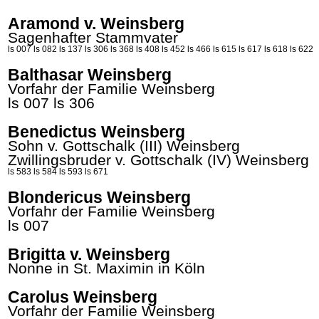
Aramond v. Weinsberg
Sagenhafter Stammvater
ls 007
ls 082
ls 137
ls 306
ls 368
ls 408
ls 452
ls 466
ls 615
ls 617
ls 618
ls 622
Balthasar Weinsberg
Vorfahr der Familie Weinsberg
ls 007
ls 306
Benedictus Weinsberg
Sohn v. Gottschalk (III)
Weinsberg
Zwillingsbruder v. Gottschalk (IV)
Weinsberg
ls 583
ls 584
ls 593
ls 671
Blondericus Weinsberg
Vorfahr der Familie Weinsberg
ls 007
Brigitta v. Weinsberg
Nonne in St.
Maximin
in Köln
Carolus Weinsberg
Vorfahr der Familie Weinsberg